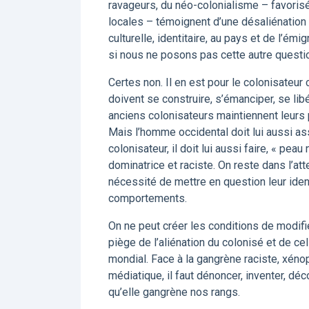
ravageurs, du néo-colonialisme – favorisé 
locales – témoignent d’une désaliénation
culturelle, identitaire, au pays et de l’é
si nous ne posons pas cette autre question
Certes non. Il en est pour le colonisateu
doivent se construire, s’émanciper, se li
anciens colonisateurs maintiennent leurs
Mais l’homme occidental doit lui aussi ass
colonisateur, il doit lui aussi faire, « pe
dominatrice et raciste. On reste dans l’att
nécessité de mettre en question leur identi
comportements.
On ne peut créer les conditions de modifi
piège de l’aliénation du colonisé et de cel
mondial. Face à la gangrène raciste, xénop
médiatique, il faut dénoncer, inventer, d
qu’elle gangrène nos rangs.