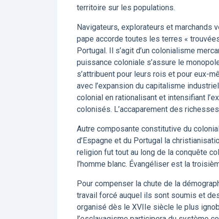
territoire sur les populations.
Navigateurs, explorateurs et marchands vo
pape accorde toutes les terres « trouvées
Portugal. Il s’agit d’un colonialisme merca
puissance coloniale s’assure le monopole
s’attribuent pour leurs rois et pour eux-m
avec l’expansion du capitalisme industriel
colonial en rationalisant et intensifiant 
colonisés. L’accaparement des richesses
Autre composante constitutive du coloniali
d’Espagne et du Portugal la christianisati
religion fut tout au long de la conquête c
l’homme blanc. Évangéliser est la troisi
Pour compenser la chute de la démographi
travail forcé auquel ils sont soumis et 
organisé dès le XVIIe siècle le plus igno
l’esclavagisme participera du système colon