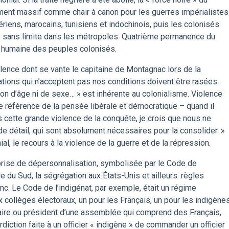
ement massif comme chair à canon pour les guerres impérialistes
ériens, marocains, tunisiens et indochinois, puis les colonisés
e sans limite dans les métropoles. Quatrième permanence du
et humaine des peuples colonisés.
lence dont se vante le capitaine de Montagnac lors de la
ations qui n’acceptent pas nos conditions doivent être rasées.
tion d’âge ni de sexe… » est inhérente au colonialisme. Violence
de référence de la pensée libérale et démocratique – quand il
 cette grande violence de la conquête, je crois que nous ne
e détail, qui sont absolument nécessaires pour la consolider. »
 le recours à la violence de la guerre et de la répression.
eprise de dépersonnalisation, symbolisée par le Code de
que du Sud, la ségrégation aux États-Unis et ailleurs. règles
nc. Le Code de l’indigénat, par exemple, était un régime
 collèges électoraux, un pour les Français, un pour les indigènes
 maire ou président d’une assemblée qui comprend des Français,
rdiction faite à un officier « indigène » de commander un officier