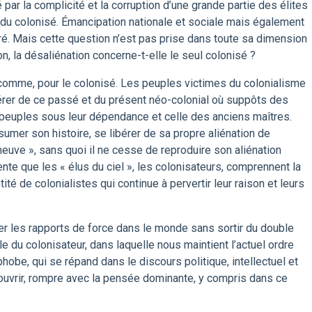
par la complicité et la corruption d’une grande partie des élites
 du colonisé. Émancipation nationale et sociale mais également
migré. Mais cette question n’est pas prise dans toute sa dimension
, la désaliénation concerne-t-elle le seul colonisé ?
r comme, pour le colonisé. Les peuples victimes du colonialisme
bérer de ce passé et du présent néo-colonial où suppôts des
 peuples sous leur dépendance et celle des anciens maîtres.
umer son histoire, se libérer de sa propre aliénation de
au neuve », sans quoi il ne cesse de reproduire son aliénation
ente que les « élus du ciel », les colonisateurs, comprennent la
té de colonialistes qui continue à pervertir leur raison et leurs
er les rapports de force dans le monde sans sortir du double
le du colonisateur, dans laquelle nous maintient l’actuel ordre
hobe, qui se répand dans le discours politique, intellectuel et
écouvrir, rompre avec la pensée dominante, y compris dans ce