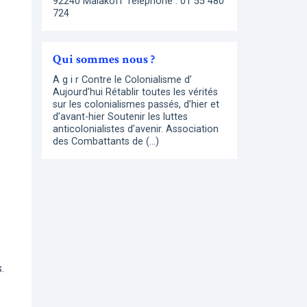
92240 Malakoff Téléphone : 01 55 480
724
Qui sommes nous ?
A g i r Contre le Colonialisme d’
Aujourd’hui Rétablir toutes les vérités
sur les colonialismes passés, d’hier et
d’avant-hier Soutenir les luttes
anticolonialistes d’avenir. Association
des Combattants de (…)
.