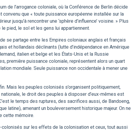
 de l’arrogance coloniale, où la Conférence de Berlin décide
est convenu que « toute puissance européenne installée sur la
rieur jusqu’à rencontrer une ‘sphère d’influence’ voisine. » Plus
le pied, le sol et les gens lui appartiennent.
de se partage entre les Empires coloniaux anglais et français
ais et hollandais déclinants (lutte d’indépendance en Amérique
lemand, italien et belge et les États-Unis et la Russie
s, première puissance coloniale, représentent alors un quart
pulation mondiale. Seule puissance non occidentale à mener une
 fin. Mais les peuples colonisés s’organisent politiquement,
n nationale, le droit des peuples à disposer d’eux-mêmes est
C’est le temps des ruptures, des sacrifices aussi, de Bandoeng,
ique latine), amenant un bouleversement historique majeur. On ne
re cette mémoire.
olonisés sur les effets de la colonisation et ceux, tout aussi