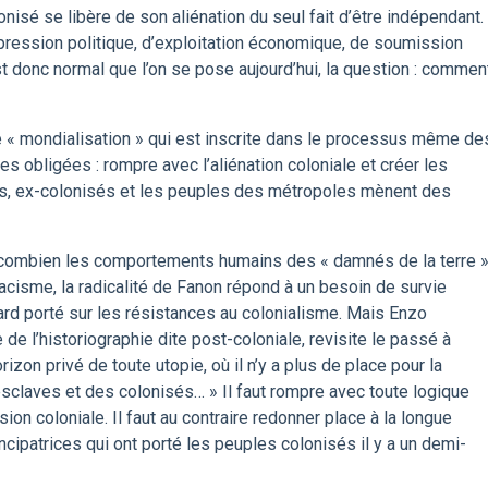
nisé se libère de son aliénation du seul fait d’être indépendant.
ression politique, d’exploitation économique, de soumission
 donc normal que l’on se pose aujourd’hui, la question : commen
e « mondialisation » qui est inscrite dans le processus même de
s obligées : rompre avec l’aliénation coloniale et créer les
és, ex-colonisés et les peuples des métropoles mènent des
 combien les comportements humains des « damnés de la terre 
racisme, la radicalité de Fanon répond à un besoin de survie
egard porté sur les résistances au colonialisme. Mais Enzo
e de l’historiographie dite post-coloniale, revisite le passé à
rizon privé de toute utopie, où il n’y a plus de place pour la
claves et des colonisés… » Il faut rompre avec toute logique
ion coloniale. Il faut au contraire redonner place à la longue
ipatrices qui ont porté les peuples colonisés il y a un demi-