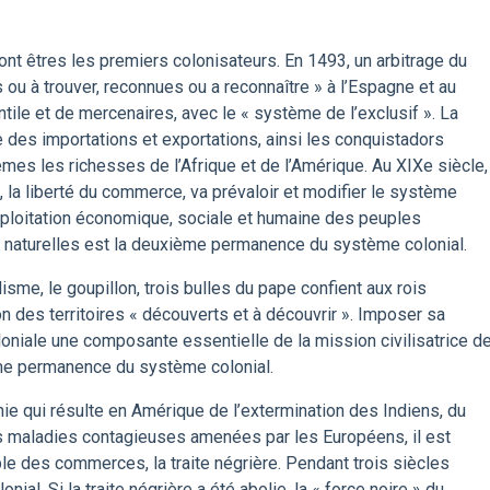
nt êtres les premiers colonisateurs. En 1493, un arbitrage du
 ou à trouver, reconnues ou a reconnaître » à l’Espagne et au
ntile et de mercenaires, avec le « système de l’exclusif ». La
 des importations et exportations, ainsi les conquistadors
êmes les richesses de l’Afrique et de l’Amérique. Au XIXe siècle,
, la liberté du commerce, va prévaloir et modifier le système
l’exploitation économique, sociale et humaine des peuples
 naturelles est la deuxième permanence du système colonial.
sme, le goupillon, trois bulles du pape confient aux rois
on des territoires « découverts et à découvrir ». Imposer sa
oloniale une composante essentielle de la mission civilisatrice d
ème permanence du système colonial.
e qui résulte en Amérique de l’extermination des Indiens, du
des maladies contagieuses amenées par les Européens, il est
ble des commerces, la traite négrière. Pendant trois siècles
ial. Si la traite négrière a été abolie, la « force noire » du