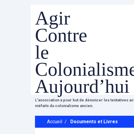
Agir
Contre
le
Colonialism
Aujourd’hui
L’association a pour but de dénoncer les tentatives a
méfaits du colonialisme ancien.
Accueil
/
Documents et Livres