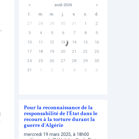
«
août 2026
»
l.
m.
m.
j.
v.
s.
d.
27
28
29
30
31
1
2
3
4
5
6
7
8
9
10
11
12
13
14
15
16
17
18
19
20
21
22
23
24
25
26
27
28
29
30
31
1
2
3
4
5
6
Pour la reconnaissance de la
responsabilité de l’État dans le
t
recours à la torture durant la
i
guerre d’Algérie
mercredi 19 mars 2025, à 18h00