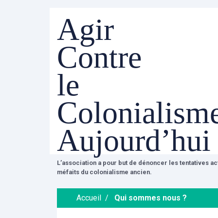
Agir
Contre
le
Colonialism
Aujourd’hui
L’association a pour but de dénoncer les tentatives a
méfaits du colonialisme ancien.
Accueil
/
Qui sommes nous ?