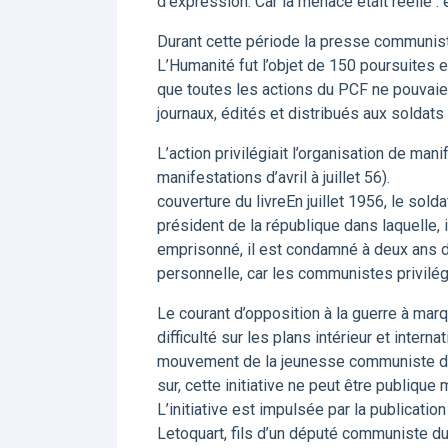
d’expression. Car la menace était réelle :
Durant cette période la presse communist
L’Humanité fut l’objet de 150 poursuites e
que toutes les actions du PCF ne pouvaie
journaux, édités et distribués aux soldats 
L’action privilégiait l’organisation de m
manifestations d’avril à juillet 56).
couverture du livreEn juillet 1956, le sol
président de la république dans laquelle, 
emprisonné, il est condamné à deux ans de pr
personnelle, car les communistes privilégie
Le courant d’opposition à la guerre à ma
difficulté sur les plans intérieur et inter
mouvement de la jeunesse communiste déci
sur, cette initiative ne peut être publique
L’initiative est impulsée par la publicati
Letoquart, fils d’un député communiste du