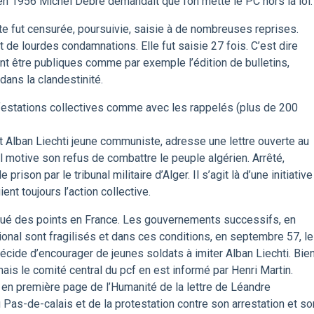
 en 1956 Michel Debré demandait que l’on mette le PC hors la loi.
e fut censurée, poursuivie, saisie à de nombreuses reprises.
t de lourdes condamnations. Elle fut saisie 27 fois. C’est dire
nt être publiques comme par exemple l’édition de bulletins,
dans la clandestinité.
anifestations collectives comme avec les rappelés (plus de 200
dat Alban Liechti jeune communiste, adresse une lettre ouverte au
il motive son refus de combattre le peuple algérien. Arrêté,
ison par le tribunal militaire d’Alger. Il s’agit là d’une initiative
nt toujours l’action collective.
rqué des points en France. Les gouvernements successifs, en
national sont fragilisés et dans ces conditions, en septembre 57, le
de d’encourager de jeunes soldats à imiter Alban Liechti. Bie
 mais le comité central du pcf en est informé par Henri Martin.
on en première page de l’Humanité de la lettre de Léandre
 Pas-de-calais et de la protestation contre son arrestation et so