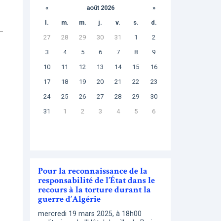
«
août 2026
»
l.
m.
m.
j.
v.
s.
d.
27
28
29
30
31
1
2
3
4
5
6
7
8
9
10
11
12
13
14
15
16
17
18
19
20
21
22
23
24
25
26
27
28
29
30
31
1
2
3
4
5
6
Pour la reconnaissance de la
responsabilité de l’État dans le
recours à la torture durant la
guerre d’Algérie
mercredi 19 mars 2025, à 18h00