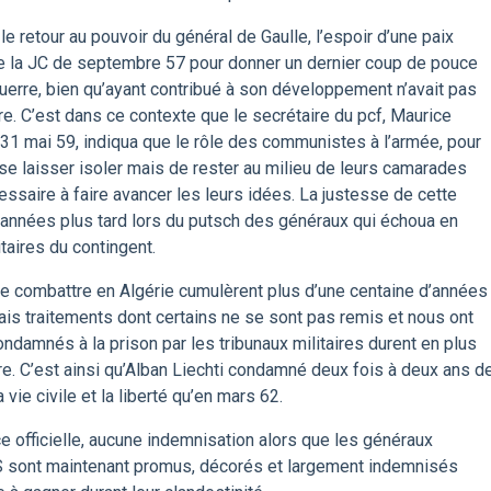
le retour au pouvoir du général de Gaulle, l’espoir d’une paix
e de la JC de septembre 57 pour donner un dernier coup de pouce
uerre, bien qu’ayant contribué à son développement n’avait pas
re. C’est dans ce contexte que le secrétaire du pcf, Maurice
 31 mai 59, indiqua que le rôle des communistes à l’armée, pour
à se laisser isoler mais de rester au milieu de leurs camarades
cessaire à faire avancer les leurs idées. La justesse de cette
ux années plus tard lors du putsch des généraux qui échoua en
taires du contingent.
e combattre en Algérie cumulèrent plus d’une centaine d’années
is traitements dont certains ne se sont pas remis et nous ont
ndamnés à la prison par les tribunaux militaires durent en plus
aire. C’est ainsi qu’Alban Liechti condamné deux fois à deux ans d
 vie civile et la liberté qu’en mars 62.
ce officielle, aucune indemnisation alors que les généraux
AS sont maintenant promus, décorés et largement indemnisés