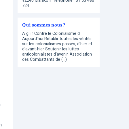
92240 Malakoff Téléphone : 01 55 480
724
Qui sommes nous ?
A g i r Contre le Colonialisme d’
Aujourd’hui Rétablir toutes les vérités
sur les colonialismes passés, d’hier et
d’avant-hier Soutenir les luttes
anticolonialistes d’avenir. Association
des Combattants de (…)
n
n