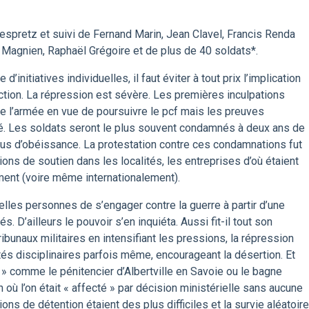
 Despretz et suivi de Fernand Marin, Jean Clavel, Francis Renda
 Magnien, Raphaël Grégoire et de plus de 40 soldats*.
 d’initiatives individuelles, il faut éviter à tout prix l’implication
iction. La répression est sévère. Les premières inculpations
e l’armée en vue de poursuivre le pcf mais les preuves
. Les soldats seront le plus souvent condamnés à deux ans de
refus d’obéissance. La protestation contre ces condamnations fut
ons de soutien dans les localités, les entreprises d’où étaient
ement (voire même internationalement).
elles personnes de s’engager contre la guerre à partir d’une
 D’ailleurs le pouvoir s’en inquiéta. Aussi fit-il tout son
ibunaux militaires en intensifiant les pressions, la répression
tés disciplinaires parfois même, encourageant la désertion. Et
s » comme le pénitencier d’Albertville en Savoie ou le bagne
 où l’on était « affecté » par décision ministérielle sans aucune
ions de détention étaient des plus difficiles et la survie aléatoire