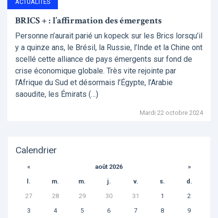
ACTUALITÉS
BRICS + : l’affirmation des émergents
Personne n’aurait parié un kopeck sur les Brics lorsqu’il
y a quinze ans, le Brésil, la Russie, l’Inde et la Chine ont
scellé cette alliance de pays émergents sur fond de
crise économique globale. Très vite rejointe par
l’Afrique du Sud et désormais l’Égypte, l’Arabie
saoudite, les Émirats (…)
Mardi 22 octobre 2024
Calendrier
«
août 2026
»
l.
m.
m.
j.
v.
s.
d.
27
28
29
30
31
1
2
3
4
5
6
7
8
9