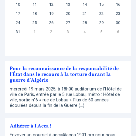
10
11
12
13
14
15
16
17
18
19
20
21
22
23
24
25
26
27
28
29
30
31
1
2
3
4
5
6
Pour la reconnaissance de la responsabilité de
l’État dans le recours à la torture durant la
guerre d’Algérie
mercredi 19 mars 2025, à 18h00 auditorium de l’Hôtel de
ville de Paris, entrée par le 5 rue Lobau, métro : Hôtel de
ville, sortie n°6 « rue de Lobau » Plus de 60 années
écoulées depuis la fin de la Guerre (…)
Adhérer à l’Acca !
Envoyer un courriel à acca@acca.1901.org pour nous