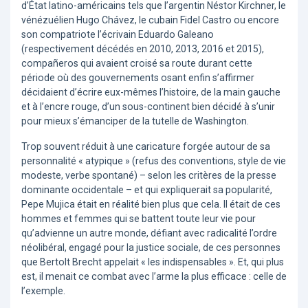
d’État latino-américains tels que l’argentin Néstor Kirchner, le
vénézuélien Hugo Chávez, le cubain Fidel Castro ou encore
son compatriote l’écrivain Eduardo Galeano
(respectivement décédés en 2010, 2013, 2016 et 2015),
compañeros qui avaient croisé sa route durant cette
période où des gouvernements osant enfin s’affirmer
décidaient d’écrire eux-mêmes l’histoire, de la main gauche
et à l’encre rouge, d’un sous-continent bien décidé à s’unir
pour mieux s’émanciper de la tutelle de Washington.
Trop souvent réduit à une caricature forgée autour de sa
personnalité « atypique » (refus des conventions, style de vie
modeste, verbe spontané) – selon les critères de la presse
dominante occidentale – et qui expliquerait sa popularité,
Pepe Mujica était en réalité bien plus que cela. Il était de ces
hommes et femmes qui se battent toute leur vie pour
qu’advienne un autre monde, défiant avec radicalité l’ordre
néolibéral, engagé pour la justice sociale, de ces personnes
que Bertolt Brecht appelait « les indispensables ». Et, qui plus
est, il menait ce combat avec l’arme la plus efficace : celle de
l’exemple.