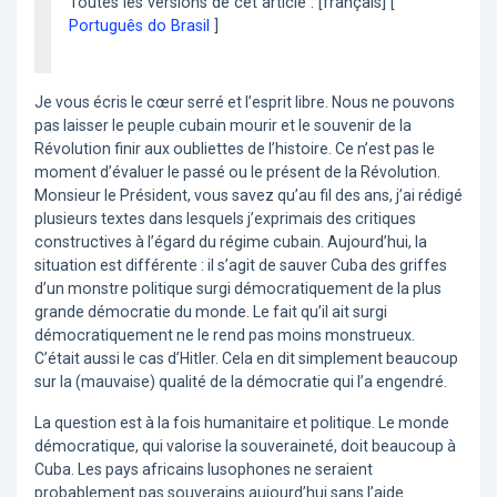
Toutes les versions de cet article : [français] [
Português do Brasil
]
Je vous écris le cœur serré et l’esprit libre. Nous ne pouvons
pas laisser le peuple cubain mourir et le souvenir de la
Révolution finir aux oubliettes de l’histoire. Ce n’est pas le
moment d’évaluer le passé ou le présent de la Révolution.
Monsieur le Président, vous savez qu’au fil des ans, j’ai rédigé
plusieurs textes dans lesquels j’exprimais des critiques
constructives à l’égard du régime cubain. Aujourd’hui, la
situation est différente : il s’agit de sauver Cuba des griffes
d’un monstre politique surgi démocratiquement de la plus
grande démocratie du monde. Le fait qu’il ait surgi
démocratiquement ne le rend pas moins monstrueux.
C’était aussi le cas d’Hitler. Cela en dit simplement beaucoup
sur la (mauvaise) qualité de la démocratie qui l’a engendré.
La question est à la fois humanitaire et politique. Le monde
démocratique, qui valorise la souveraineté, doit beaucoup à
Cuba. Les pays africains lusophones ne seraient
probablement pas souverains aujourd’hui sans l’aide