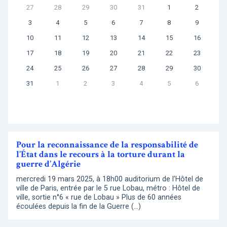
27
28
29
30
31
1
2
3
4
5
6
7
8
9
10
11
12
13
14
15
16
17
18
19
20
21
22
23
24
25
26
27
28
29
30
31
1
2
3
4
5
6
Pour la reconnaissance de la responsabilité de
l’État dans le recours à la torture durant la
guerre d’Algérie
mercredi 19 mars 2025, à 18h00 auditorium de l’Hôtel de
ville de Paris, entrée par le 5 rue Lobau, métro : Hôtel de
ville, sortie n°6 « rue de Lobau » Plus de 60 années
écoulées depuis la fin de la Guerre (…)