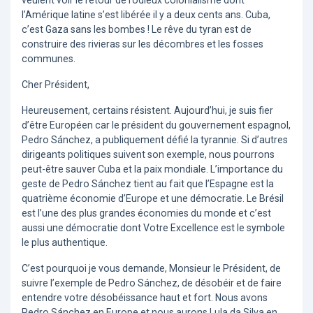
veulent voir le retour de l’odieux colonialisme dont
l’Amérique latine s’est libérée il y a deux cents ans. Cuba,
c’est Gaza sans les bombes ! Le rêve du tyran est de
construire des rivieras sur les décombres et les fosses
communes.
Cher Président,
Heureusement, certains résistent. Aujourd’hui, je suis fier
d’être Européen car le président du gouvernement espagnol,
Pedro Sánchez, a publiquement défié la tyrannie. Si d’autres
dirigeants politiques suivent son exemple, nous pourrons
peut-être sauver Cuba et la paix mondiale. L’importance du
geste de Pedro Sánchez tient au fait que l’Espagne est la
quatrième économie d’Europe et une démocratie. Le Brésil
est l’une des plus grandes économies du monde et c’est
aussi une démocratie dont Votre Excellence est le symbole
le plus authentique.
C’est pourquoi je vous demande, Monsieur le Président, de
suivre l’exemple de Pedro Sánchez, de désobéir et de faire
entendre votre désobéissance haut et fort. Nous avons
Pedro Sánchez en Europe et nous aurons Lula da Silva en