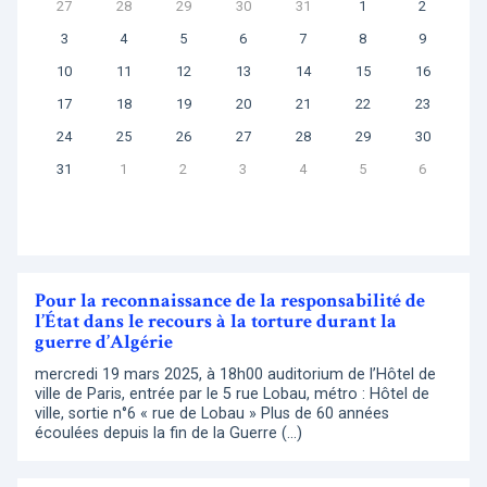
27
28
29
30
31
1
2
3
4
5
6
7
8
9
10
11
12
13
14
15
16
17
18
19
20
21
22
23
24
25
26
27
28
29
30
31
1
2
3
4
5
6
Pour la reconnaissance de la responsabilité de
l’État dans le recours à la torture durant la
guerre d’Algérie
mercredi 19 mars 2025, à 18h00 auditorium de l’Hôtel de
ville de Paris, entrée par le 5 rue Lobau, métro : Hôtel de
ville, sortie n°6 « rue de Lobau » Plus de 60 années
écoulées depuis la fin de la Guerre (…)