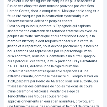
en valeur l’une des figures historiques les plus associées à
l’un de ces chapitres dont nous ne pouvons pas être fiers,
Hernán Cortés, dont la conquête du Mexique par le sang et le
feu a été marquée par la destruction systématique et
l’asservissement violent de peuples entiers.
C’est pourquoi nous, nombreux Espagnols qui aspirons
sincèrement à entretenir des relations fraternelles avec les
peuples de toute l’Amérique et qui défendons l’idée que la
mémoire historique doit toujours reposer sur la vérité, la
justice et la réparation, nous devons proclamer que nous ne
nous sentons pas représentés par ce personnage, mais
qu’au contraire, nous nous identifions à un autre Espagnol
qui a parcouru ces terres, je veux parler de
Fray Bartolomé
de las Casas,
défenseur de la dignité humaine.
Cortés fut directement responsable d’épisodes d’une
extrême cruauté, comme le massacre du Templo Mayor en
1520, perpétré par Pedro de Alvarado sous son autorité, qui
fit assassiner des centaines de nobles mexicas au cours
d’une cérémonie religieuse. Pendant le siège de
Tenochtitlan, ses troupes coupèrent les
approvisionnements en eau et en nourriture, provoquant
une famine massive, des épidémies et la mort de dizaines de