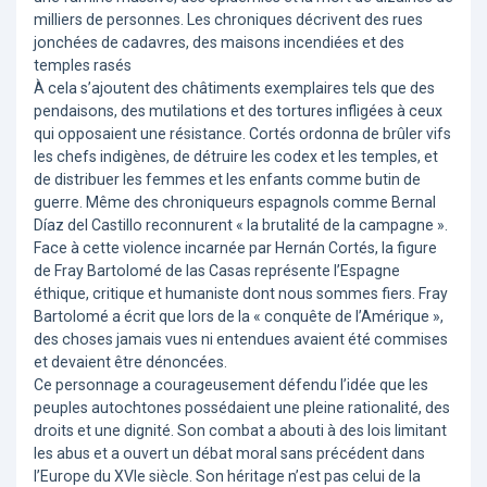
milliers de personnes. Les chroniques décrivent des rues
jonchées de cadavres, des maisons incendiées et des
temples rasés
À cela s’ajoutent des châtiments exemplaires tels que des
pendaisons, des mutilations et des tortures infligées à ceux
qui opposaient une résistance. Cortés ordonna de brûler vifs
les chefs indigènes, de détruire les codex et les temples, et
de distribuer les femmes et les enfants comme butin de
guerre. Même des chroniqueurs espagnols comme Bernal
Díaz del Castillo reconnurent « la brutalité de la campagne ».
Face à cette violence incarnée par Hernán Cortés, la figure
de Fray Bartolomé de las Casas représente l’Espagne
éthique, critique et humaniste dont nous sommes fiers. Fray
Bartolomé a écrit que lors de la « conquête de l’Amérique »,
des choses jamais vues ni entendues avaient été commises
et devaient être dénoncées.
Ce personnage a courageusement défendu l’idée que les
peuples autochtones possédaient une pleine rationalité, des
droits et une dignité. Son combat a abouti à des lois limitant
les abus et a ouvert un débat moral sans précédent dans
l’Europe du XVIe siècle. Son héritage n’est pas celui de la