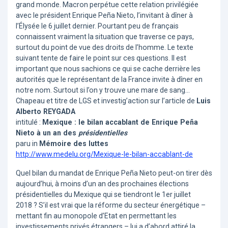
grand monde. Macron perpétue cette relation privilégiée
avec le président Enrique Peña Nieto, l’invitant à dîner à
l’Élysée le 6 juillet dernier. Pourtant peu de français
connaissent vraiment la situation que traverse ce pays,
surtout du point de vue des droits de l’homme. Le texte
suivant tente de faire le point sur ces questions. Il est
important que nous sachions ce qui se cache derrière les
autorités que le représentant de la France invite à dîner en
notre nom. Surtout si l’on y trouve une mare de sang...
Chapeau et titre de LGS et investig’action sur l’article de
Luis
Alberto REYGADA
intitulé :
Mexique : le bilan accablant de Enrique Peña
Nieto à un an des
présidentielles
paru in
Mémoire des luttes
http://www.medelu.org/Mexique-le-bilan-accablant-de
Quel bilan du mandat de Enrique Peña Nieto peut-on tirer dès
aujourd’hui, à moins d’un an des prochaines élections
présidentielles du Mexique qui se tiendront le 1er juillet
2018 ? S’il est vrai que la réforme du secteur énergétique –
mettant fin au monopole d’Etat en permettant les
investissements privés étrangers – lui a d’abord attiré la