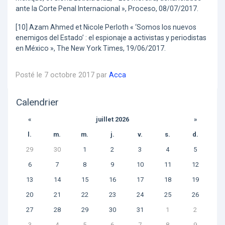
ante la Corte Penal Internacional », Proceso, 08/07/2017.
[10] Azam Ahmed et Nicole Perloth « ‘Somos los nuevos
enemigos del Estado’ : el espionaje a activistas y periodistas
en México », The New York Times, 19/06/2017.
Posté le 7 octobre 2017 par
Acca
Calendrier
«
juillet 2026
»
l.
m.
m.
j.
v.
s.
d.
29
30
1
2
3
4
5
6
7
8
9
10
11
12
13
14
15
16
17
18
19
20
21
22
23
24
25
26
27
28
29
30
31
1
2
3
4
5
6
7
8
9