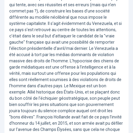
qui tente, avec ses réussites et ses erreurs (mais qui n’en
commet pas ?), de construire les bases d’une société
différente au modèle néolibéral que nous impose le
système capitaliste. Il s’agit évidemment du Venezuela, et si
ce pays s’est retrouvé au centre de toutes les attentions,
c’était dans le seul but d’attaquer le candidat de la "vraie
gauche" française qui avait une possibilité de remporter
l’élection présidentielle d’avril/mai dernier. Le Venezuela a
été accusé à tort par les médias dominants de violation
massive des droits de l’homme. L’hypocrisie des chiens de
garde médiatiques est une offense à l’intelligence et à la
vérité, mais surtout une offense pour les populations qui
elles sont réellement soumises à des violations de droits de
l’homme dans d’autres pays. Le Mexique est un bon
exemple. Allié historique des États-Unis, et se plaçant donc
du bon côté de l’échiquier géostratégique, son peuple peut
bien souffrir les pires situations que son gouvernement
jouira toujours du silence complice auquel ont droit les
"bons élèves". François Hollande avait fait de ce pays l’invité
d’honneur du 14 juillet, en 2015, et son armée avait pu défiler
sur l’avenue des Champs Élysées, sans que cela ne choque