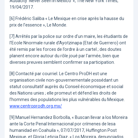
Audacity ‘Never Seen in Mexico’ », The New York Times,
19/04/2017.
[6] Frédéric Saliba « Le Mexique en crise après la hausse du
prix de l’essence », Le Monde.
[7] Arrêtés par la police sur ordre d’un maire, les étudiants de
l’Ecole Nnormale rurale d’Ayotzinapa (Etat de Guerrero) ont
été remis par les forces de l’ordre à un cartel ; des doutes
planent encore autour du rôle joué par l’armée, bien que
diverses preuves semblent confirmer sa participation.
[8] Contacté par courriel. Le Centro ProDH est une
organisation civile non-gouvernementale possédant un
statut consultatif auprès du Conseil économique et social
des Nations unies ; elle promeut et défend les droits de
l’hommes des populations les plus vulnérables du Mexique.
www.centroprodh.org.mx/
[9] Manuel Hernandez Borbolla, « Buscan llevar a los Moreira
ante la Corte Penal Internacional por crímenes de lesa
humanidad en Coahuila », 07/07/2017, Huffington Post
Mexique, et Gloria Leticia Diaz, « Los Moreira, denunciados