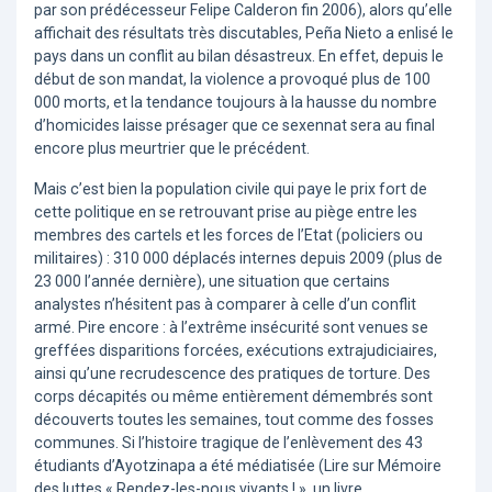
par son prédécesseur Felipe Calderon fin 2006), alors qu’elle
affichait des résultats très discutables, Peña Nieto a enlisé le
pays dans un conflit au bilan désastreux. En effet, depuis le
début de son mandat, la violence a provoqué plus de 100
000 morts, et la tendance toujours à la hausse du nombre
d’homicides laisse présager que ce sexennat sera au final
encore plus meurtrier que le précédent.
Mais c’est bien la population civile qui paye le prix fort de
cette politique en se retrouvant prise au piège entre les
membres des cartels et les forces de l’Etat (policiers ou
militaires) : 310 000 déplacés internes depuis 2009 (plus de
23 000 l’année dernière), une situation que certains
analystes n’hésitent pas à comparer à celle d’un conflit
armé. Pire encore : à l’extrême insécurité sont venues se
greffées disparitions forcées, exécutions extrajudiciaires,
ainsi qu’une recrudescence des pratiques de torture. Des
corps décapités ou même entièrement démembrés sont
découverts toutes les semaines, tout comme des fosses
communes. Si l’histoire tragique de l’enlèvement des 43
étudiants d’Ayotzinapa a été médiatisée (Lire sur Mémoire
des luttes « Rendez-les-nous vivants ! », un livre