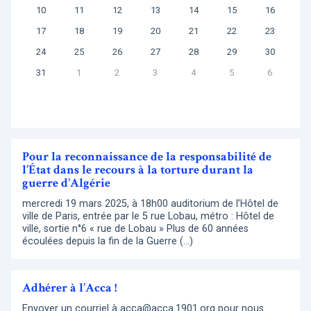
10
11
12
13
14
15
16
17
18
19
20
21
22
23
24
25
26
27
28
29
30
31
1
2
3
4
5
6
Pour la reconnaissance de la responsabilité de
l’État dans le recours à la torture durant la
guerre d’Algérie
mercredi 19 mars 2025, à 18h00 auditorium de l’Hôtel de
ville de Paris, entrée par le 5 rue Lobau, métro : Hôtel de
ville, sortie n°6 « rue de Lobau » Plus de 60 années
écoulées depuis la fin de la Guerre (…)
Adhérer à l’Acca !
Envoyer un courriel à acca@acca.1901.org pour nous