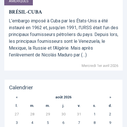
AMÉRIQUES
BRÉSIL-CUBA
L’embargo imposé à Cuba par les États-Unis a été
instauré en 1962 et, jusqu’en 1991, l’URSS était l’un des
principaux fournisseurs pétroliers du pays. Depuis lors,
les principaux fournisseurs sont le Venezuela, le
Mexique, la Russie et l’Algérie. Mais après
l’enlèvement de Nicolás Maduro par (…)
Mercredi 1er avril 2026
Calendrier
«
août 2026
»
l.
m.
m.
j.
v.
s.
d.
27
28
29
30
31
1
2
3
4
5
6
7
8
9