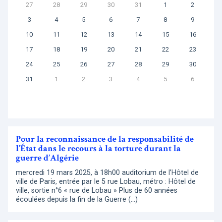
27
28
29
30
31
1
2
3
4
5
6
7
8
9
10
11
12
13
14
15
16
17
18
19
20
21
22
23
24
25
26
27
28
29
30
31
1
2
3
4
5
6
Pour la reconnaissance de la responsabilité de
l’État dans le recours à la torture durant la
guerre d’Algérie
mercredi 19 mars 2025, à 18h00 auditorium de l’Hôtel de
ville de Paris, entrée par le 5 rue Lobau, métro : Hôtel de
ville, sortie n°6 « rue de Lobau » Plus de 60 années
écoulées depuis la fin de la Guerre (…)