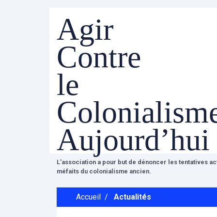
Agir
Contre
le
Colonialism
Aujourd’hui
L’association a pour but de dénoncer les tentatives a
méfaits du colonialisme ancien.
Accueil
/
Actualités