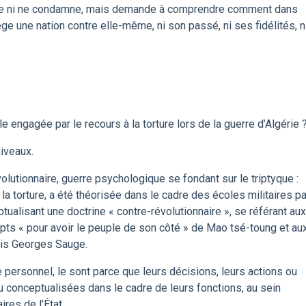
juge ni ne condamne, mais demande à comprendre comment dans
e une nation contre elle-même, ni son passé, ni ses fidélités, n
le engagée par le recours à la torture lors de la guerre d’Algérie 
iveaux.
olutionnaire, guerre psychologique se fondant sur le triptyque :
ide la torture, a été théorisée dans le cadre des écoles militaires pa
ptualisant une doctrine « contre-révolutionnaire », se référant aux
epts « pour avoir le peuple de son côté » de Mao tsé-toung et au
ais Georges Sauge.
 personnel, le sont parce que leurs décisions, leurs actions ou
ou conceptualisées dans le cadre de leurs fonctions, au sein
ires de l’État.