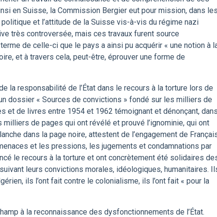
insi en Suisse, la Commission Bergier eut pour mission, dans le
 politique et l’attitude de la Suisse vis-à-vis du régime nazi
tive très controversée, mais ces travaux furent source
erme de celle-ci que le pays a ainsi pu acquérir « une notion à l
oire, et à travers cela, peut-être, éprouver une forme de
la responsabilité de l’État dans le recours à la torture lors de
un dossier « Sources de convictions » fondé sur les milliers de
s et de livres entre 1954 et 1962 témoignant et dénonçant, dan
 milliers de pages qui ont révélé et prouvé l’ignominie, qui ont
 blanche dans la page noire, attestent de l’engagement de Françai
s menaces et les pressions, les jugements et condamnations par
oncé le recours à la torture et ont concrètement été solidaires de
en suivant leurs convictions morales, idéologiques, humanitaires. Il
érien, ils l’ont fait contre le colonialisme, ils l’ont fait « pour la
 champ à la reconnaissance des dysfonctionnements de l’État.