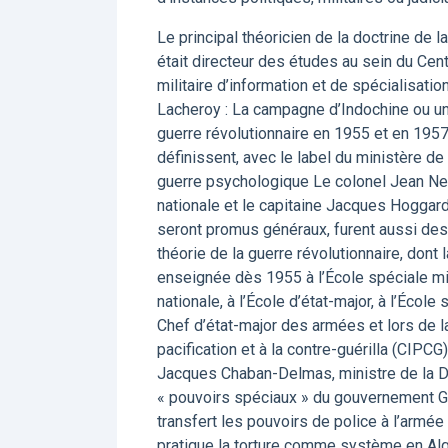
Le principal théoricien de la doctrine de l
était directeur des études au sein du Cen
militaire d’information et de spécialisat
Lacheroy : La campagne d’Indochine ou un
guerre révolutionnaire en 1955 et en 1957
définissent, avec le label du ministère de
guerre psychologique Le colonel Jean Nem
nationale et le capitaine Jacques Hoggard
seront promus généraux, furent aussi des 
théorie de la guerre révolutionnaire, dont 
enseignée dès 1955 à l’École spéciale mil
nationale, à l’École d’état-major, à l’Écol
Chef d’état-major des armées et lors de la 
pacification et à la contre-guérilla (CIPCG)
Jacques Chaban-Delmas, ministre de la Dé
« pouvoirs spéciaux » du gouvernement Guy
transfert les pouvoirs de police à l’armée 
pratique la torture comme système en Alg