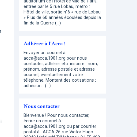
auditorium de l’Hôtel de ville de Paris,
entrée par le 5 rue Lobau, métro :
Hôtel de ville, sortie n°6 « rue de Lobau
» Plus de 60 années écoulées depuis la
fin de la Guerre (…)
e
Adhérer à l’Acca !
Envoyer un courriel à
acca@acca.1901.org pour nous
contacter, adhérer etc. inscrire : nom,
prénom, adresse postale et adresse
courriel, éventuellement votre
téléphone. Montant des cotisations :
adhésion : (…)
Nous contacter
Bienvenue ! Pour nous contacter,
écrire un courriel à :
i
acca@acca.1901.org ou par courrier
postal à : ACCA 26 rue Victor Hugo