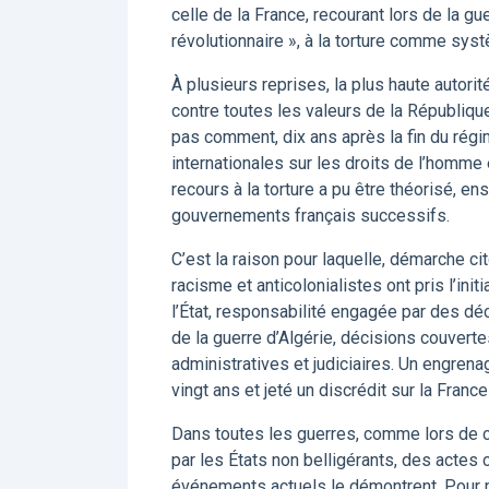
celle de la France, recourant lors de la gu
révolutionnaire », à la torture comme sys
À plusieurs reprises, la plus haute autorit
contre toutes les valeurs de la République.
pas comment, dix ans après la fin du régi
internationales sur les droits de l’homme
recours à la torture a pu être théorisé, en
gouvernements français successifs.
C’est la raison pour laquelle, démarche c
racisme et anticolonialistes ont pris l’in
l’État, responsabilité engagée par des déci
de la guerre d’Algérie, décisions couvertes
administratives et judiciaires. Un engrena
vingt ans et jeté un discrédit sur la Fran
Dans toutes les guerres, comme lors de ce
par les États non belligérants, des actes c
événements actuels le démontrent. Pour 