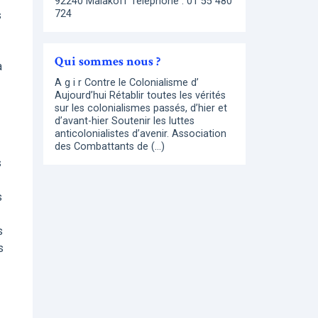
92240 Malakoff Téléphone : 01 55 480
724
s
Qui sommes nous ?
a
A g i r Contre le Colonialisme d’
Aujourd’hui Rétablir toutes les vérités
sur les colonialismes passés, d’hier et
d’avant-hier Soutenir les luttes
anticolonialistes d’avenir. Association
des Combattants de (…)
s
s
s
s