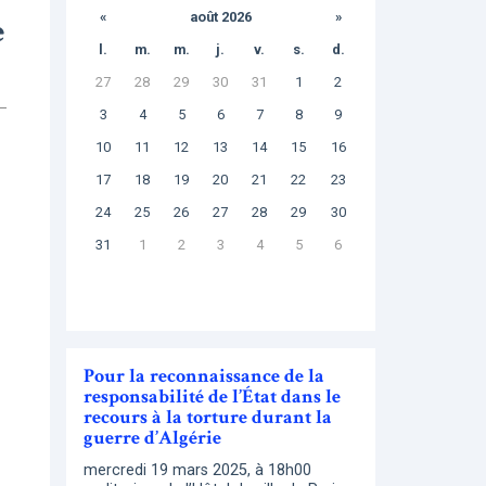
«
août 2026
»
e
l.
m.
m.
j.
v.
s.
d.
27
28
29
30
31
1
2
3
4
5
6
7
8
9
10
11
12
13
14
15
16
17
18
19
20
21
22
23
24
25
26
27
28
29
30
31
1
2
3
4
5
6
Pour la reconnaissance de la
responsabilité de l’État dans le
recours à la torture durant la
guerre d’Algérie
mercredi 19 mars 2025, à 18h00