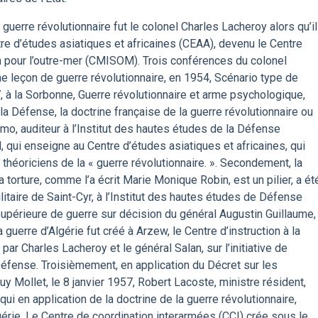
a guerre révolutionnaire fut le colonel Charles Lacheroy alors qu’il
tre d’études asiatiques et africaines (CEAA), devenu le Centre
ion pour l’outre-mer (CMISOM). Trois conférences du colonel
e leçon de guerre révolutionnaire, en 1954, Scénario type de
, à la Sorbonne, Guerre révolutionnaire et arme psychologique,
 la Défense, la doctrine française de la guerre révolutionnaire ou
o, auditeur à l’Institut des hautes études de la Défense
, qui enseigne au Centre d’études asiatiques et africaines, qui
théoriciens de la « guerre révolutionnaire. ». Secondement, la
la torture, comme l’a écrit Marie Monique Robin, est un pilier, a ét
itaire de Saint-Cyr, à l’Institut des hautes études de Défense
e supérieure de guerre sur décision du général Augustin Guillaume,
guerre d’Algérie fut créé à Arzew, le Centre d’instruction à la
 par Charles Lacheroy et le général Salan, sur l’initiative de
fense. Troisièmement, en application du Décret sur les
 Mollet, le 8 janvier 1957, Robert Lacoste, ministre résident,
qui en application de la doctrine de la guerre révolutionnaire,
érie. Le Centre de coordination interarmées (CCI) crée sous le