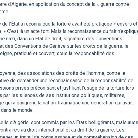
erre d’Algérie, en application du concept de la « guerre contre-
tème.
é de l‘État a reconnu que la torture avait été pratiquée « envers et
 » C’est là un acte fort. Mais la reconnaissance du fait n’expliqu
me nazi, dans un État de droit, signataire des Conventions
 et des Conventions de Genève sur les droits de la guerre, le
seigné, pratiqué et couvert, sous la responsabilité des
itoyenne, des associations des droits de l’homme, contre le
itiative de demander une reconnaissance de la responsabilité de
sions prises préconisant et justifiant l’usage de la torture lors
 par les silences de ses institutions politiques, militaires,
ge qui a gangrené la nation, traumatisé une génération qui avait
ce dans le monde.
lle d’Algérie, sont commis par les États belligérants, mais auss
ontraires au droit international et au droit de la guerre. Les
mener un travail de connaissance et de compréhension de ces