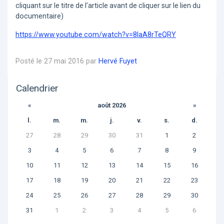
cliquant sur le titre de l’article avant de cliquer sur le lien du
documentaire)
https://www.youtube.com/watch?v=8IaA8rTeQRY
Posté le 27 mai 2016 par
Hervé Fuyet
Calendrier
«
août 2026
»
l.
m.
m.
j.
v.
s.
d.
27
28
29
30
31
1
2
3
4
5
6
7
8
9
10
11
12
13
14
15
16
17
18
19
20
21
22
23
24
25
26
27
28
29
30
31
1
2
3
4
5
6